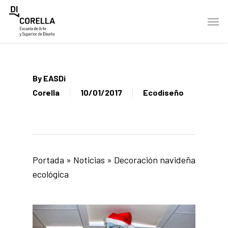
Skip
Men
to
main
content
By
EASDi
Corella
10/01/2017
Ecodiseño
Portada
»
Noticias
»
Decoración navideña
ecológica