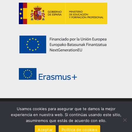
Usamos cookies para asegurar que te damos la mejor
© 2026 EASDi Corella. Escuela de Arte y Superior de
experiencia en nuestra web. Si continúas usando este sitio,
Corella |
Privacidad
|
Cookies
|
Aviso legal
asumiremos que estás de acuerdo con ello.
facebook
youtube
instagram
Aceptar
Política de cookies