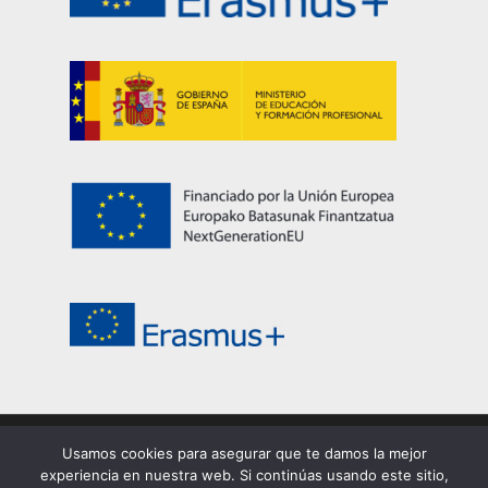
Usamos cookies para asegurar que te damos la mejor
© 2026 EASDi Corella. Escuela de Arte y Superior de
experiencia en nuestra web. Si continúas usando este sitio,
Corella |
Privacidad
|
Cookies
|
Aviso legal