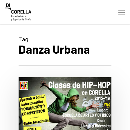
Skip
Men
to
main
content
Tag
Danza Urbana