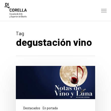
Skip
Men
to
main
content
Tag
degustación vino
Destacados
En portada