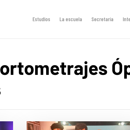
Estudios
La escuela
Secretaría
Int
Cortometrajes Ó
s