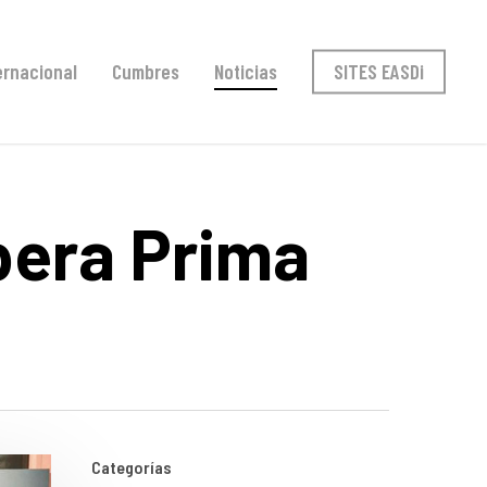
ernacional
Cumbres
Noticias
SITES EASDi
pera Prima
Categorías