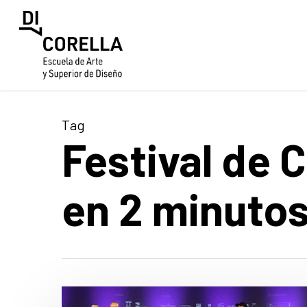
Skip
to
main
content
Tag
Festival de 
en 2 minuto