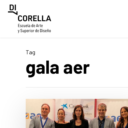
Skip
to
main
content
Tag
gala aer