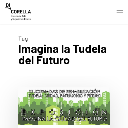
Skip
Men
to
main
content
Tag
Imagina la Tudela
del Futuro