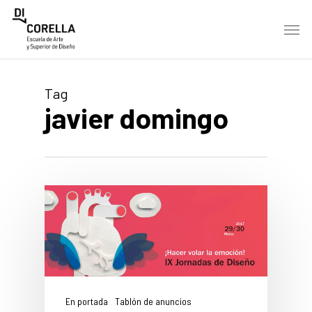
Skip
Men
to
main
content
Tag
javier domingo
En portada
Tablón de anuncios