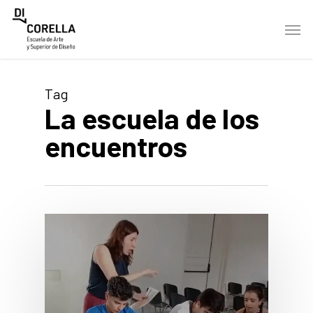
Skip
Men
to
main
content
Tag
La escuela de los
encuentros