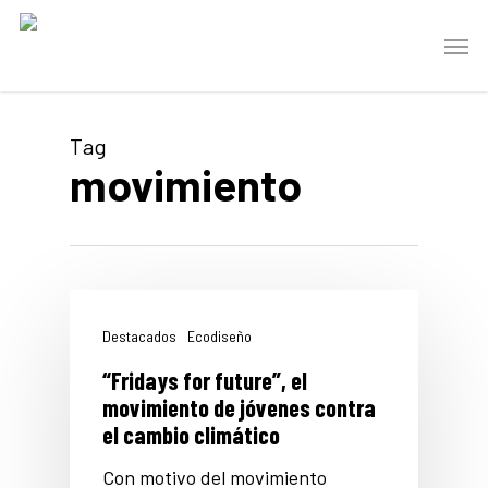
Skip
Men
to
main
content
Tag
movimiento
Destacados
Ecodiseño
“Fridays for future”, el
movimiento de jóvenes contra
el cambio climático
Con motivo del movimiento