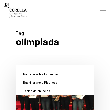
Skip
Men
to
main
content
Tag
olimpiada
Bachiller Artes Escénicas
Bachiller Artes Plásticas
Tablón de anuncios
La clase de 1º bachillerato A
gana un segundo premio en la