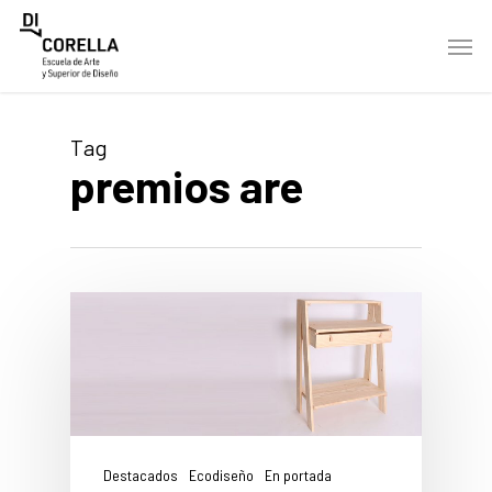
Skip
Men
to
main
content
Tag
premios are
Destacados
Ecodiseño
En portada