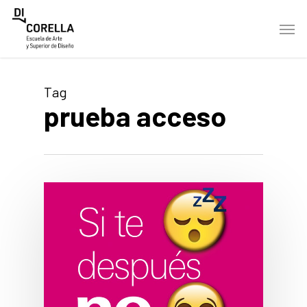
Skip
Men
to
main
content
Tag
prueba acceso