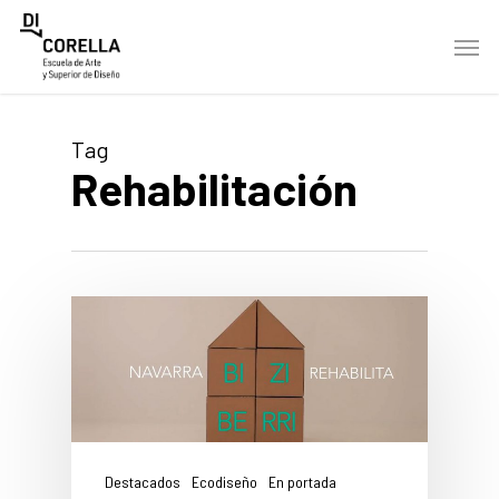
Skip
Men
to
main
content
Tag
Rehabilitación
Destacados
Ecodiseño
En portada