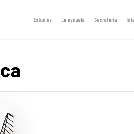
Estudios
La escuela
Secretaría
Int
ica