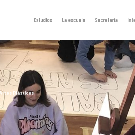
Estudios
La escuela
Secretaría
Int
 Artes Plásticas