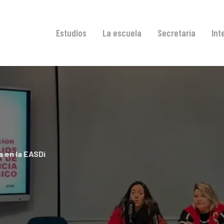
Estudios
La escuela
Secretaría
Int
ía en la EASDi