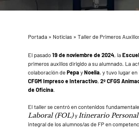
Portada
»
Noticias
»
Taller de Primeros Auxili
El pasado
19 de noviembre de 2024
, la
Escuel
primeros auxilios dirigido a su alumnado. La ac
colaboración de
Pepa
y
Noelia
, y tuvo lugar en
CFGM Impreso e Interactivo
,
2º CFGS Anima
de Oficina
.
El taller se centró en contenidos fundamental
Laboral (FOL)
Itinerario Persona
y
integral de los alumnos/as de FP en competenci