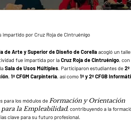
os impartido por Cruz Roja de Cintruénigo
a de Arte y Superior de Diseño de Corella
acogió un talle
tividad fue impartida por la
Cruz Roja de Cintruénigo
, con 
 la
Sala de Usos Múltiples
. Participaron estudiantes de
2º
ción
,
1º CFGM Carpintería
, así como
1º y 2º CFGB Informát
Formación y Orientación
es para los módulos de
l para la Empleabilidad
, contribuyendo a la formaci
as clave para su futuro profesional.