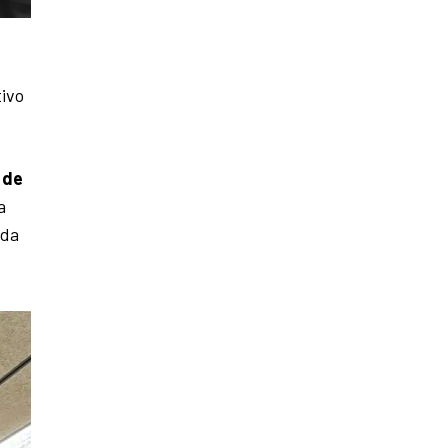
tivo
 de
a
ida