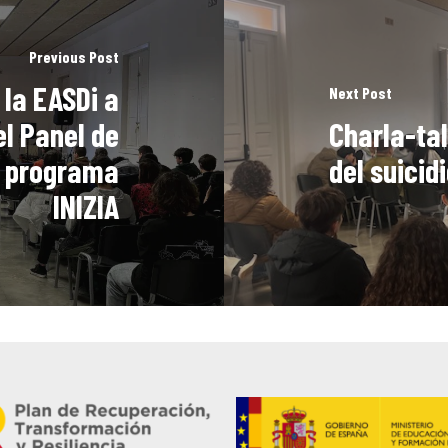
Previous Post
la EASDi a
Next Post
el Panel de
Charla-tal
l programa
del suicid
INIZIA