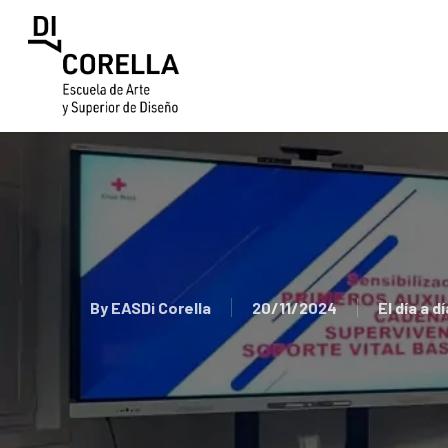
Skip
to
main
content
By
EASDi Corella
20/11/2024
El día a d