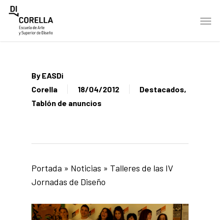
Skip
Men
to
main
content
By
EASDi
Corella
18/04/2012
Destacados
,
Tablón de anuncios
Portada
»
Noticias
»
Talleres de las IV
Jornadas de Diseño