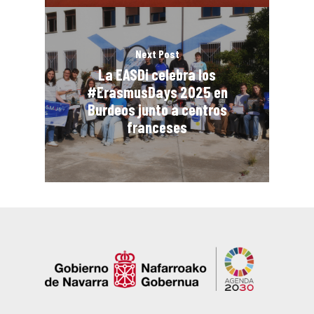
Next Post
La EASDi celebra los
#ErasmusDays 2025 en
Burdeos junto a centros
franceses