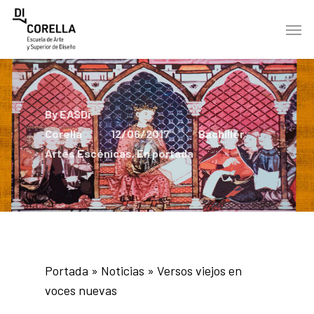
Skip
Men
to
main
content
By
EASDi
Corella
12/06/2017
Bachiller
Artes Escénicas
,
En portada
Portada
»
Noticias
»
Versos viejos en
voces nuevas