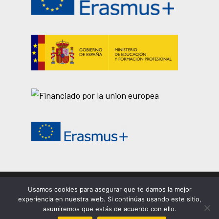
Usamos cookies para asegurar que te damos la mejor
© 2026 EASDi Corella. Escuela de Arte y Superior de
experiencia en nuestra web. Si continúas usando este sitio,
Corella |
Privacidad
|
Cookies
|
Aviso legal
asumiremos que estás de acuerdo con ello.