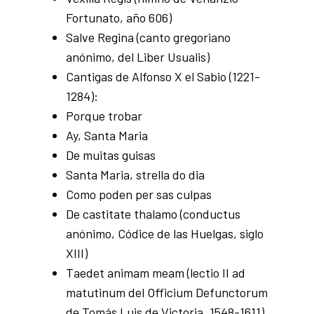
Fortunato, año 606)
Salve Regina (canto gregoriano
anónimo, del Liber Usualis)
Cantigas de Alfonso X el Sabio (1221-
1284):
Porque trobar
Ay, Santa Maria
De muitas guisas
Santa Maria, strella do dia
Como poden per sas culpas
De castitate thalamo (conductus
anónimo, Códice de las Huelgas, siglo
XIII)
Taedet animam meam (lectio II ad
matutinum del Officium Defunctorum
de Tomás Luis de Victoria, 1548-1611)