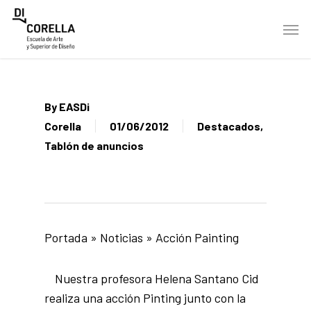
Skip
Men
to
main
content
By
EASDi
Corella
01/06/2012
Destacados
,
Tablón de anuncios
Portada
»
Noticias
»
Acción Painting
Nuestra profesora Helena Santano Cid
realiza una acción Pinting junto con la