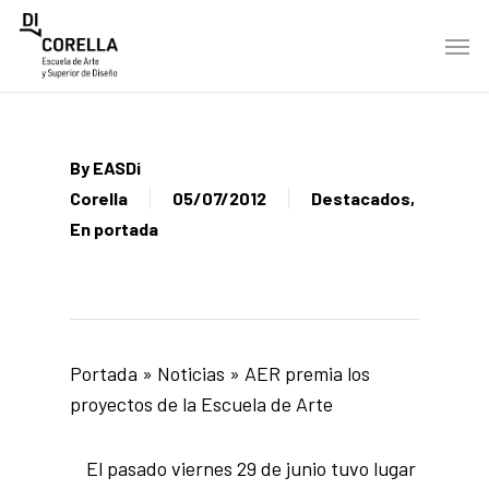
Skip
Men
to
main
content
By
EASDi
Corella
05/07/2012
Destacados
,
En portada
Portada
»
Noticias
»
AER premia los
proyectos de la Escuela de Arte
El pasado viernes 29 de junio tuvo lugar