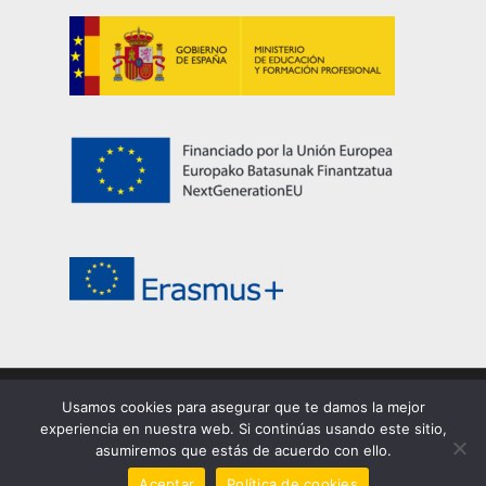
Usamos cookies para asegurar que te damos la mejor
© 2026 EASDi Corella. Escuela de Arte y Superior de
experiencia en nuestra web. Si continúas usando este sitio,
Corella |
Privacidad
|
Cookies
|
Aviso legal
asumiremos que estás de acuerdo con ello.
facebook
youtube
instagram
Aceptar
Política de cookies