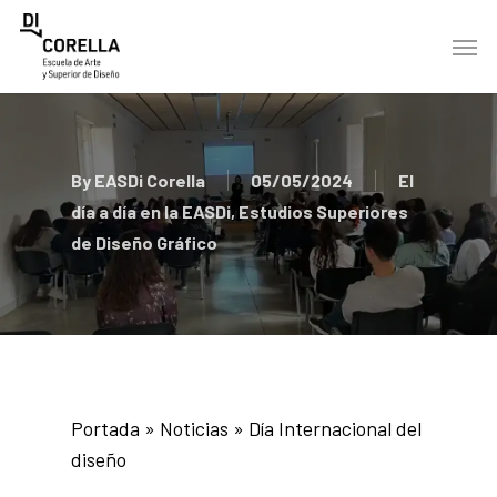
Skip
Men
to
main
content
By
EASDi Corella
05/05/2024
El
día a día en la EASDi
,
Estudios Superiores
de Diseño Gráfico
Portada
»
Noticias
»
Día Internacional del
diseño