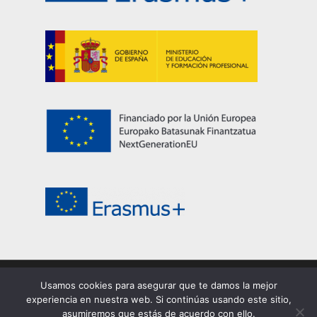
Usamos cookies para asegurar que te damos la mejor
© 2026 EASDi Corella. Escuela de Arte y Superior de
experiencia en nuestra web. Si continúas usando este sitio,
Corella |
Privacidad
|
Cookies
|
Aviso legal
asumiremos que estás de acuerdo con ello.