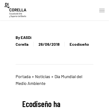
Skip
Men
to
main
content
By
EASDi
Corella
26/06/2018
Ecodiseño
Portada
»
Noticias
»
Día Mundial del
Medio Ambiente
Ecodiseño ha