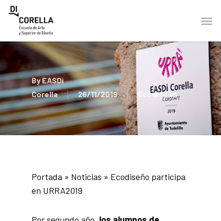
Skip
Men
to
main
content
By
EASDi
Corella
26/11/2019
Ecodiseño
Portada
»
Noticias
»
Ecodiseño participa
en URRA2019
Por segundo año,
los alumnos de