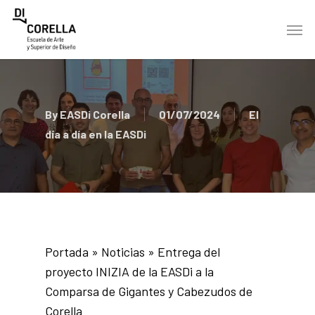
Skip
Men
to
main
content
By
EASDi Corella
01/07/2024
El
día a día en la EASDi
Portada
»
Noticias
»
Entrega del
proyecto INIZIA de la EASDi a la
Comparsa de Gigantes y Cabezudos de
Corella