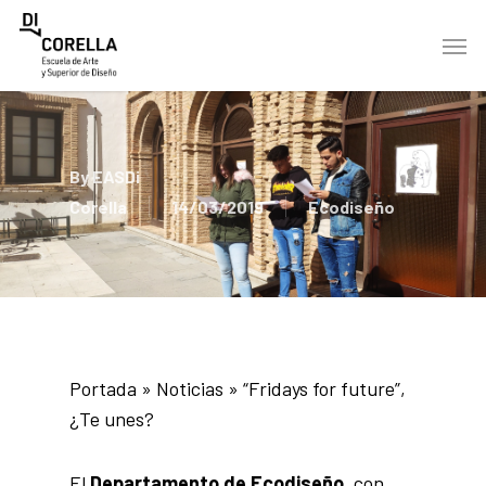
Skip
Men
to
main
content
By
EASDi
Corella
14/03/2019
Ecodiseño
Portada
»
Noticias
»
“Fridays for future”,
¿Te unes?
El
Departamento de Ecodiseño
, con