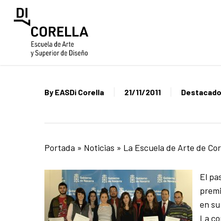
Skip
to
main
content
By
EASDi Corella
21/11/2011
Destacad
Portada
»
Noticias
»
La Escuela de Arte de Cor
El pa
premi
en su
La co