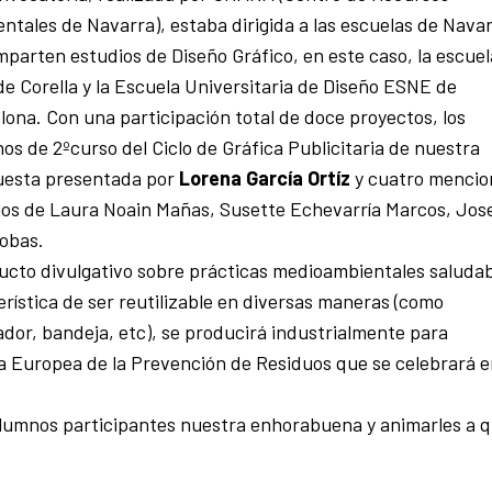
ntales de Navarra), estaba dirigida a las escuelas de Nava
mparten estudios de Diseño Gráfico, en este caso, la escuel
de Corella y la Escuela Universitaria de Diseño ESNE de
ona. Con una participación total de doce proyectos, los
os de 2ºcurso del Ciclo de Gráfica Publicitaria de nuestra
puesta presentada por
Lorena García Ortíz
y cuatro mencio
abajos de Laura Noain Mañas, Susette Echevarría Marcos, Jos
zobas.
ucto divulgativo sobre prácticas medioambientales saluda
terística de ser reutilizable en diversas maneras (como
dor, bandeja, etc), se producirá industrialmente para
na Europea de la Prevención de Residuos que se celebrará 
 alumnos participantes nuestra enhorabuena y animarles a 