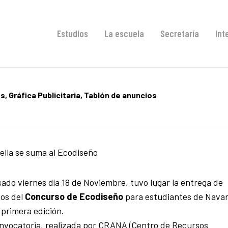
Estudios
La escuela
Secretaría
Int
os
,
Gráfica Publicitaria
,
Tablón de anuncios
ella se suma al Ecodiseño
sado viernes día 18 de Noviembre, tuvo lugar la entrega de
os del
Concurso de Ecodiseño
para estudiantes de Nava
 primera edición.
nvocatoria, realizada por CRANA (Centro de Recursos