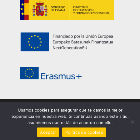
Usamos cookies para asegurar que te damos la mejor
© 2026 EASDi Corella. Escuela de Arte y Superior de
experiencia en nuestra web. Si continúas usando este sitio,
Corella |
Privacidad
|
Cookies
|
Aviso legal
asumiremos que estás de acuerdo con ello.
facebook
youtube
instagram
Aceptar
Política de cookies