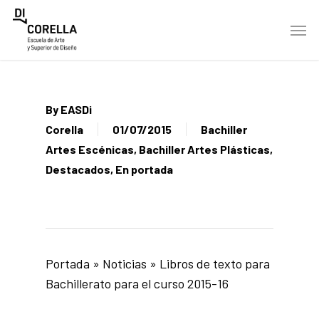
Skip
Men
to
main
content
By
EASDi
Corella
01/07/2015
Bachiller
Artes Escénicas
,
Bachiller Artes Plásticas
,
Destacados
,
En portada
Portada
»
Noticias
»
Libros de texto para
Bachillerato para el curso 2015-16