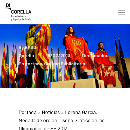
Skip
Men
to
main
content
By
EASDi
Corella
18/02/2013
Destacados
,
En portada
,
Gráfica Publicitaria
Portada
»
Noticias
»
Lorena García.
Medalla de oro en Diseño Gráfico en las
Olimpiadas de FP 2013