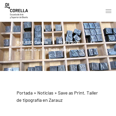
Skip
Men
to
main
content
By
EASDi Corella
10/01/2013
En
portada
,
Gráfica Publicitaria
Portada
»
Noticias
»
Save as Print. Taller
de tipografía en Zarauz