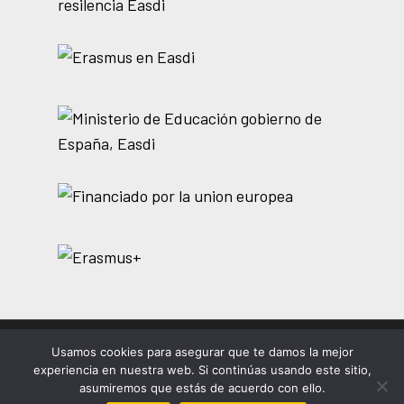
Usamos cookies para asegurar que te damos la mejor
© 2026 EASDi Corella. Escuela de Arte y Superior de
experiencia en nuestra web. Si continúas usando este sitio,
Corella |
Privacidad
|
Cookies
|
Aviso legal
asumiremos que estás de acuerdo con ello.