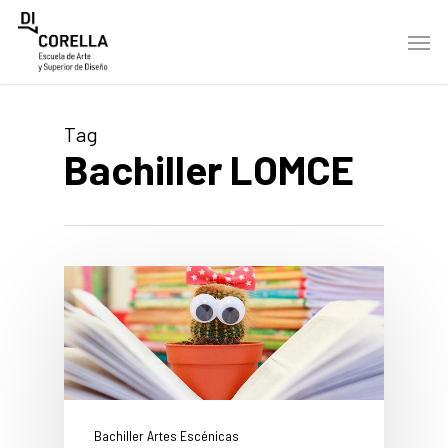
Skip
Men
to
main
content
Tag
Bachiller LOMCE
Bachiller Artes Escénicas