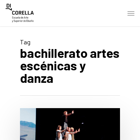
Skip
Men
to
main
content
Tag
bachillerato artes
escénicas y
danza