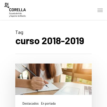
Skip
Men
to
main
content
Tag
curso 2018-2019
Destacados
En portada