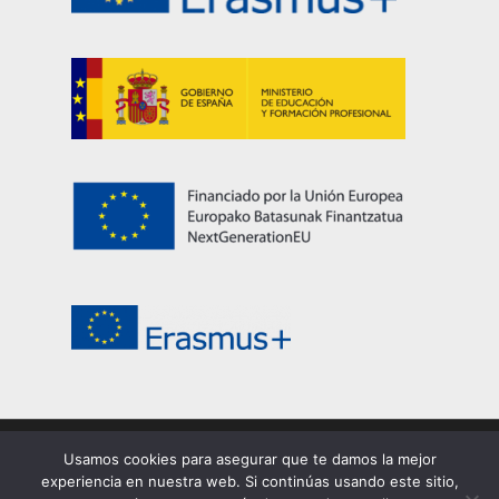
Usamos cookies para asegurar que te damos la mejor
© 2026 EASDi Corella. Escuela de Arte y Superior de
experiencia en nuestra web. Si continúas usando este sitio,
Corella |
Privacidad
|
Cookies
|
Aviso legal