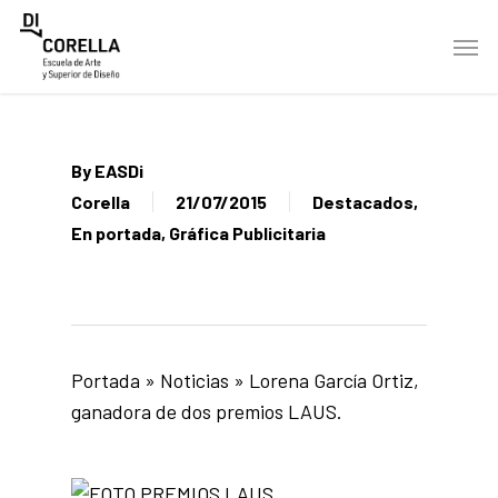
Skip
Men
to
main
content
By
EASDi
Corella
21/07/2015
Destacados
,
En portada
,
Gráfica Publicitaria
Portada
»
Noticias
»
Lorena García Ortiz,
ganadora de dos premios LAUS.