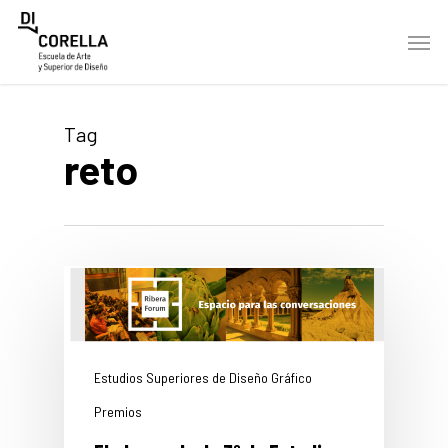
Skip
Men
to
main
content
Tag
reto
Estudios Superiores de Diseño Gráfico
Premios