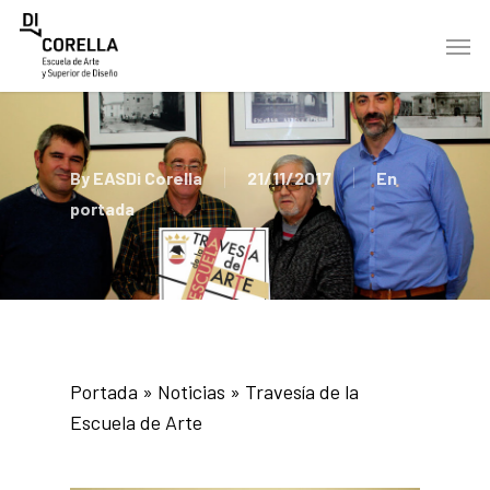
Skip
Men
to
main
content
By
EASDi Corella
21/11/2017
En
portada
Portada
»
Noticias
»
Travesía de la
Escuela de Arte