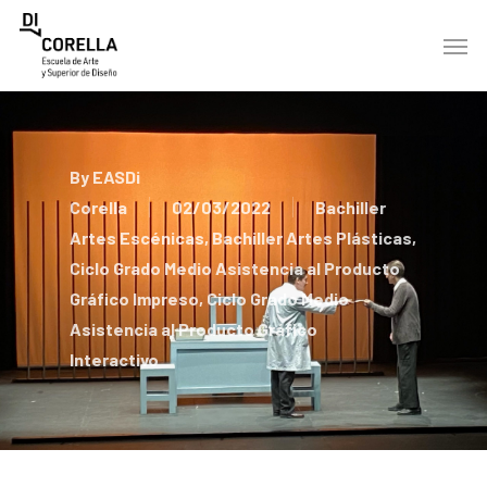
Skip
Men
to
main
content
By
EASDi
Corella
02/03/2022
Bachiller
Artes Escénicas
,
Bachiller Artes Plásticas
,
Ciclo Grado Medio Asistencia al Producto
Gráfico Impreso
,
Ciclo Grado Medio
Asistencia al Producto Gráfico
Interactivo