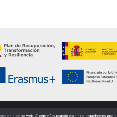
cidad
|
Cookies
|
cia en nuestra web. Si continúas usando este sitio, asumiremos que es