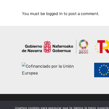
You must be
logged in
to post a comment.
© 2026 EASDi Corella. Escuela de Arte y Superior de Corella |
Priva
Usamos cookies para asegurar que te damos la mejor experien
Aviso legal