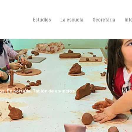
Estudios
La escuela
Secretaría
Int
os
,
En portada
,
Tablón de anuncios