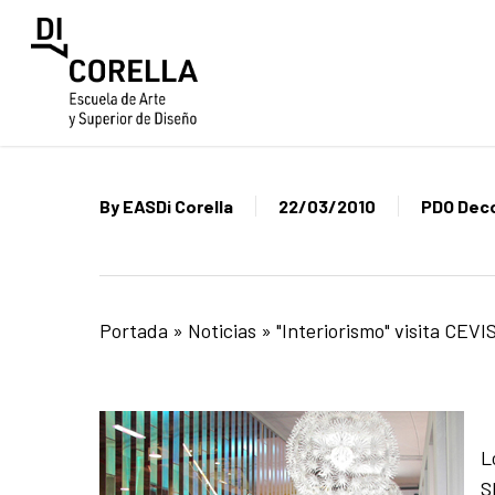
Skip
to
main
content
By
EASDi Corella
22/03/2010
PDO Dec
Portada
»
Noticias
»
"Interiorismo" visita CEV
L
S