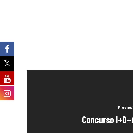
Previou
Concurso I+D+