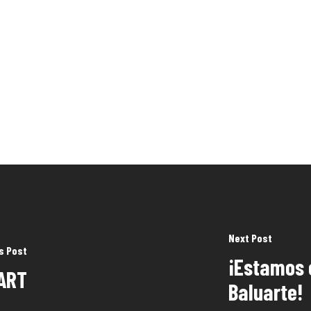
Next Post
s Post
¡Estamos 
ART
Baluarte!