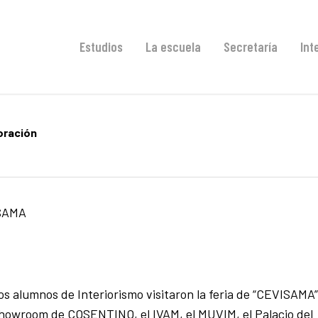
Estudios
La escuela
Secretaría
Int
oración
ISAMA
os alumnos de Interiorismo visitaron la feria de “CEVISAMA”
howroom de COSENTINO, el IVAM, el MUVIM, el Palacio del