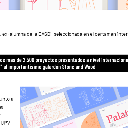
 ex-alumna de la EASDi, seleccionada en el certamen inte
los mas de 2.500 proyectos presentados a nivel internaciona
s" al importantísimo galardón Stone and Wood
a
junto a
ñe
y
 (UPV