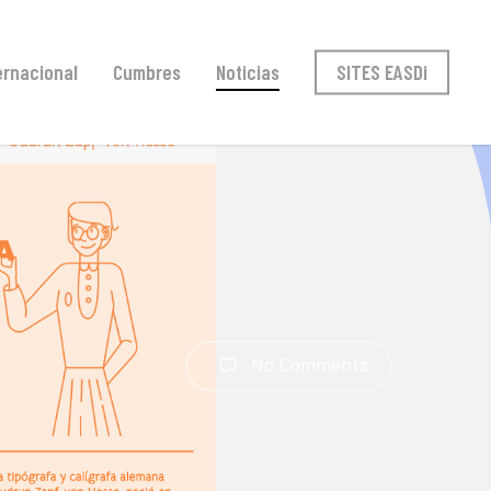
ernacional
Cumbres
Noticias
SITES EASDi
No Comments