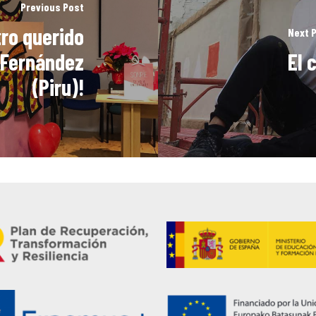
Previous Post
tro querido
Next 
 Fernández
El 
(Piru)!