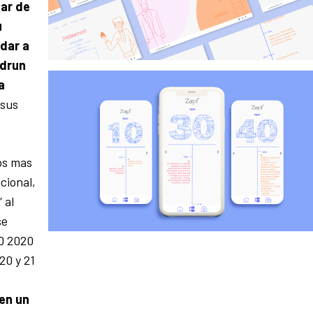
nar de
u
a
dar a
udrun
a
 sus
os mas
cional,
 al
se
D 2020
20 y 21
 en un