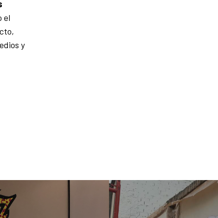
s
 el
cto,
edios y