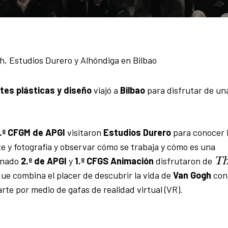
, Estudios Durero y Alhóndiga en Bilbao
tes plásticas y diseño
viajó a
Bilbao
para disfrutar de un
1.º CFGM de APGI
visitaron
Estudios Durero
para conocer 
rte y fotografía y observar cómo se trabaja y cómo es una
T
umnado
2.º de APGI
y
1.º CFGS Animación
disfrutaron de
que combina el placer de descubrir la vida de
Van Gogh
con 
arte por medio de gafas de realidad virtual (VR).