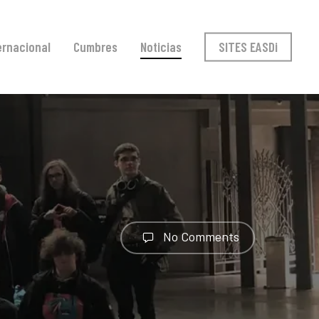
ernacional
Cumbres
Noticias
SITES EASDi
No Comments