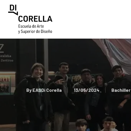
Skip
to
main
content
By
EASDi Corella
13/05/2024
Bachiller