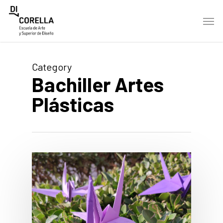
Skip
Men
to
main
content
Category
Bachiller Artes
Plásticas