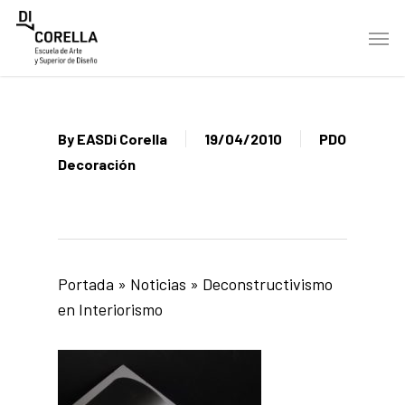
Skip
Men
to
main
content
By
EASDi Corella
19/04/2010
PDO
Decoración
Portada
»
Noticias
»
Deconstructivismo
en Interiorismo