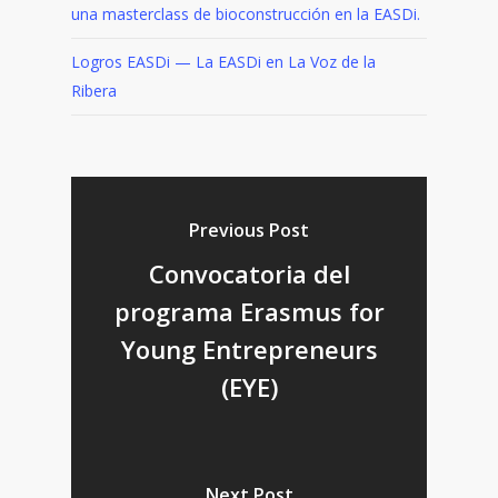
una masterclass de bioconstrucción en la EASDi.
Logros EASDi — La EASDi en La Voz de la
Ribera
Previous Post
Convocatoria del
programa Erasmus for
Young Entrepreneurs
(EYE)
Next Post