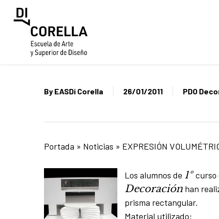
Skip
to
main
content
By
EASDi Corella
26/01/2011
PDO Deco
Portada
»
Noticias
»
EXPRESIÓN VOLUMÉTRI
1º
Los alumnos de
curso
Decoración
han reali
prisma rectangular.
Material utilizado: