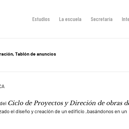
Estudios
La escuela
Secretaría
Int
ración
,
Tablón de anuncios
CA
Ciclo de Proyectos y Direción de obras d
 del
zado el diseño y creación de un edificio ,basándonos en un