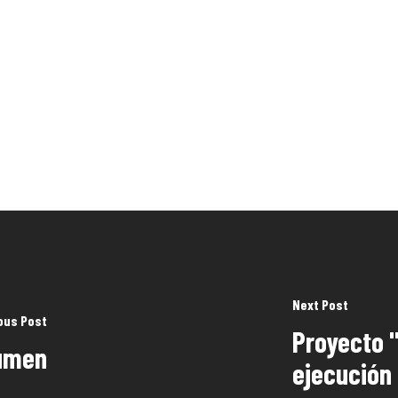
Next Post
ous Post
Proyecto "
lumen
ejecución