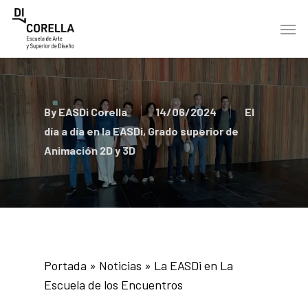
Skip
Men
to
main
content
By
EASDi Corella
14/06/2024
El
día a día en la EASDi
,
Grado superior de
Animación 2D y 3D
Portada
»
Noticias
»
La EASDi en La
Escuela de los Encuentros